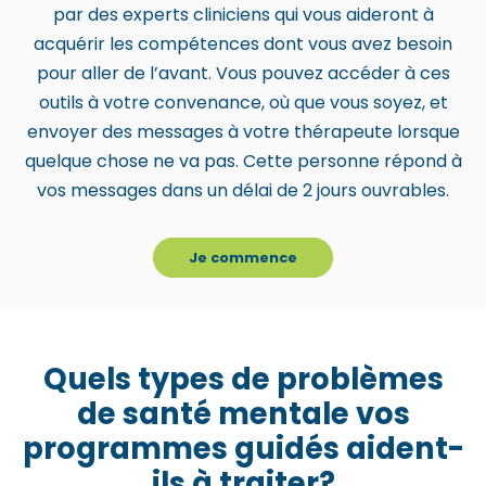
c
par des experts cliniciens qui vous aideront à
c
acquérir les compétences dont vous avez besoin
e
pour aller de l’avant. Vous pouvez accéder à ces
s
outils à votre convenance, où que vous soyez, et
s
envoyer des messages à votre thérapeute lorsque
i
quelque chose ne va pas. Cette personne répond à
b
vos messages dans un délai de 2 jours ouvrables.
i
l
Je commence
i
t
y
s
Quels types de problèmes
y
de santé mentale vos
s
programmes guidés aident-
t
ils à traiter?
e