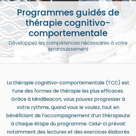
b
Programmes guidés de
s
thérapie cognitivo-
i
comportementale
t
e
Développez les compétences nécessaires à votre
i
épanouissement
n
c
l
u
La thérapie cognitivo-comportementale (TCC) est
d
l’une des formes de thérapie les plus efficaces.
e
Grâce à MindBeacon, vous pouvez progresser à
s
votre rythme, quand vous le voulez, tout en
a
bénéficiant de l’accompagnement d’un thérapeute
n
à chaque étape du programme. Celui-ci prévoit
a
notamment des lectures et des exercices élaborés