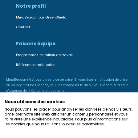
Notre profil
MindBeacon par GreenShield
Contact
Faisons équipe
Programmes en milieu de travail
Références médicales
MindBeacon n'est pas un service de crise. Si vous êtes en situation de crise,
ou s'il s'agit d'une urgence, veuillez composer le 911 ou vous rendre à la salle
d'urgence de l’hôpital le plus proche.
Nous utilisons des cookies
Nous pouvons les placer pour analyser les données de nos visiteurs,
améliorer notre site Web, afficher un contenu personnalisé et vous
faire vivre une expérience inoubliable. Pour plus d'informations sur
les cookies que nous utilisons, ouvrez les paramètres.