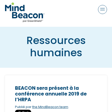
P
e
a
l
d
e
e
a
r
s
s
Ressources
e
n
humaines
o
t
e
:
T
h
BEACON sera présent à la
i
conférence annuelle 2019 de
s
l’HRPA
w
Publié par
the MindBeacon team
e