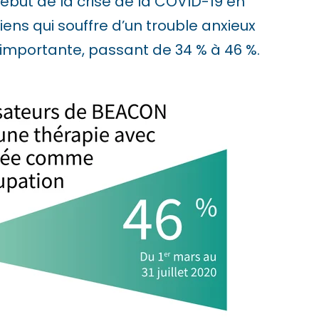
début de la crise de la COVID-19 en
ens qui souffre d’un trouble anxieux
importante, passant de 34 % à 46 %.