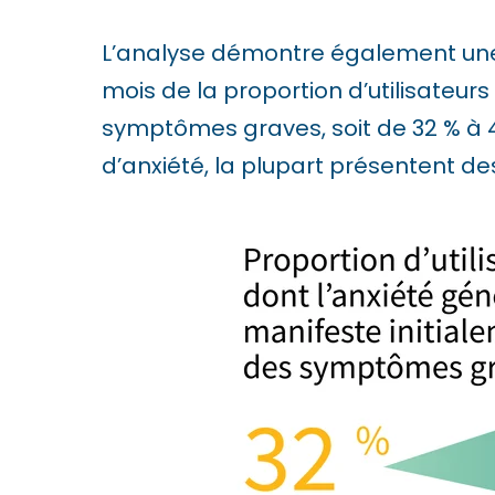
i
L’analyse démontre également une
l
mois de la proportion d’utilisateu
i
symptômes graves, soit de 32 % à 4
t
d’anxiété, la plupart présentent 
y
s
y
s
t
e
m
.
P