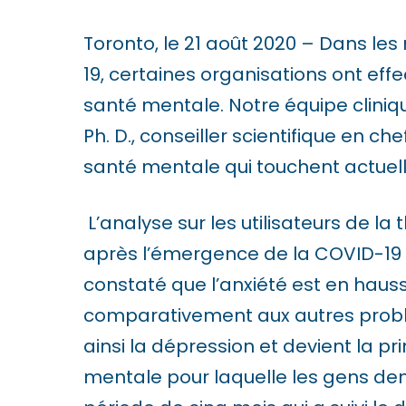
i
s
Toronto, le 21 août 2020 – Dans les
w
19, certaines organisations ont effe
e
santé mentale.
Notre équipe cliniq
b
Ph. D., conseiller scientifique en c
s
santé mentale qui touchent actuel
i
L’analyse sur les utilisateurs de 
t
après l’émergence de la COVID-19 
e
constaté que l’anxiété est en haus
i
comparativement aux autres probl
n
ainsi la dépression et devient la 
c
mentale pour laquelle les gens de
l