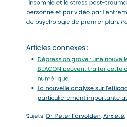
i
l’insomnie et le stress post-traum
s
personne et par vidéo par l’entrem
u
de psychologie de premier plan.
Po
a
l
Articles connexes :
l
Dépression grave : une nouvell
y
BEACON peuvent traiter cette c
i
numérique
m
La nouvelle analyse sur l’effic
p
particulièrement importante a
a
i
Sujets:
Dr. Peter Farvolden
,
Anxiété
,
r