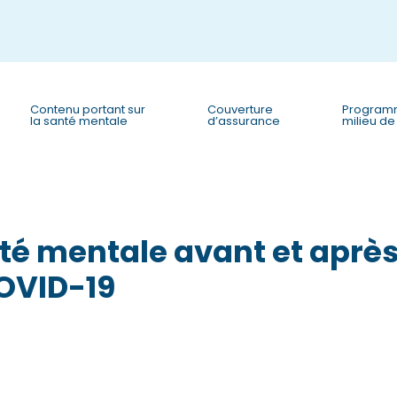
e
n
r
e
a
Contenu portant sur
Couverture
Program
la santé mentale
d’assurance
milieu de 
d
e
r
s
nté mentale avant et aprè
OVID-19