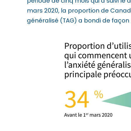
période de cinq mois qui a suivi le 
u
mars 2020, la proportion de Canadi
d
généralisé (TAG) a bondi de façon 
e
s
a
n
a
c
c
e
s
s
i
b