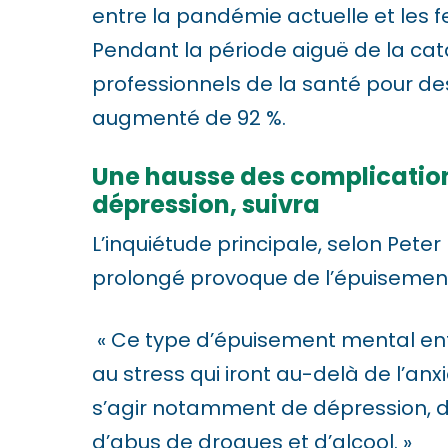
entre la pandémie actuelle et les f
1
Pendant la période aiguë de la cat
1
professionnels de la santé pour des 
t
augmenté de 92 %.
o
a
Une hausse des complication
d
dépression, suivra
j
L’inquiétude principale, selon Peter
u
prolongé provoque de l’épuisement
s
t
« Ce type d’épuisement mental ent
t
au stress qui iront au-delà de l’anxi
h
s’agir notamment de dépression, d
e
d’abus de drogues et d’alcool. »