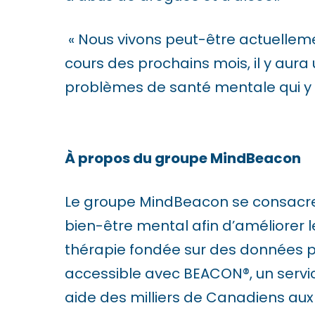
w
e
« Nous vivons peut-être actuellem
b
cours des prochains mois, il y aura
s
problèmes de santé mentale qui y s
i
t
e
À propos du groupe MindBeacon
t
o
Le groupe MindBeacon se consacre 
t
bien-être mental afin d’améliorer l
h
thérapie fondée sur des données p
e
accessible avec BEACON®, un servi
v
aide des milliers de Canadiens aux 