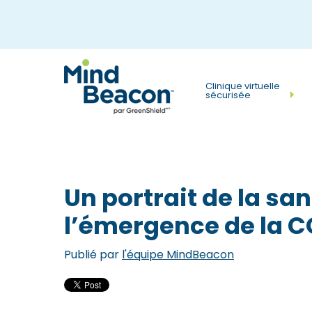
P
l
e
a
Clinique virtuelle
sécurisée
s
e
n
o
Un portrait de la sa
t
l’émergence de la C
e
:
Publié par
l'équipe MindBeacon
T
h