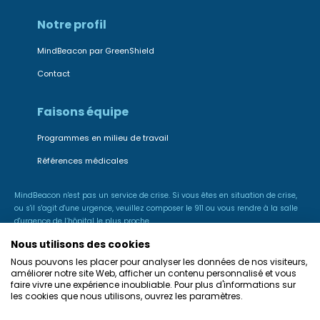
Notre profil
MindBeacon par GreenShield
Contact
Faisons équipe
Programmes en milieu de travail
Références médicales
MindBeacon n'est pas un service de crise. Si vous êtes en situation de crise,
ou s'il s'agit d'une urgence, veuillez composer le 911 ou vous rendre à la salle
d'urgence de l’hôpital le plus proche.
Nous utilisons des cookies
Nous pouvons les placer pour analyser les données de nos visiteurs,
améliorer notre site Web, afficher un contenu personnalisé et vous
faire vivre une expérience inoubliable. Pour plus d'informations sur
les cookies que nous utilisons, ouvrez les paramètres.