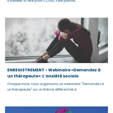
s’installer à l’ère post-COVID, il est parfois...
c
c
e
s
s
i
b
i
l
i
ENREGISTREMENT - Webinaire «Demandez à
t
un thérapeute»: L’anxiété sociale
y
s
Chaque mois, nous organisons un webinaire "Demandez à
un thérapeute" sur un thème différent lié à...
y
s
t
e