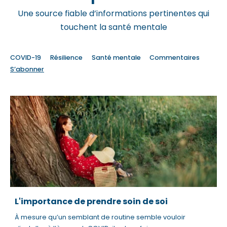
b
Une source fiable d’informations pertinentes qui
s
touchent la santé mentale
i
t
COVID-19
Résilience
Santé mentale
Commentaires
e
S’abonner
i
n
c
l
u
d
e
s
a
L'importance de prendre soin de soi
n
a
À mesure qu’un semblant de routine semble vouloir