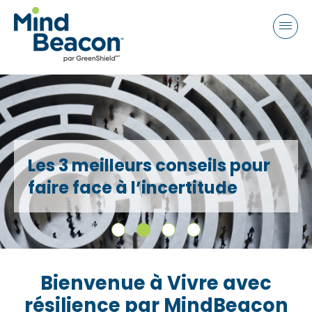
P
e
a
l
d
e
e
a
r
s
s
e
n
La santé ment
o
t
 conseils pour
hommes : déve
e
incertitude
conscience ém
:
T
h
i
s
Bienvenue à Vivre avec
w
résilience par MindBeacon
e